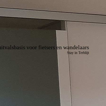
uitvalsbasis voor fietsers en wandelaars
Stay in Terblijt