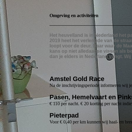
Omgeving en activiteiten
Het heuvelland is in Nederland het pa
2019 heet het verlengde van de straa
loopt voor de deur. Daar waar de Maa
kans op niet alledaagse vissen als be
dan je elders in Nederland vangt. Wi
Amstel Gold Race
Na de inschrijvingsperiode informeren wij 
Pasen, Hemelvaart en Pink
€ 110 per nacht. € 20 korting per nacht indie
Pieterpad
Voor € 0,40 per km kunnen wij haal- en br