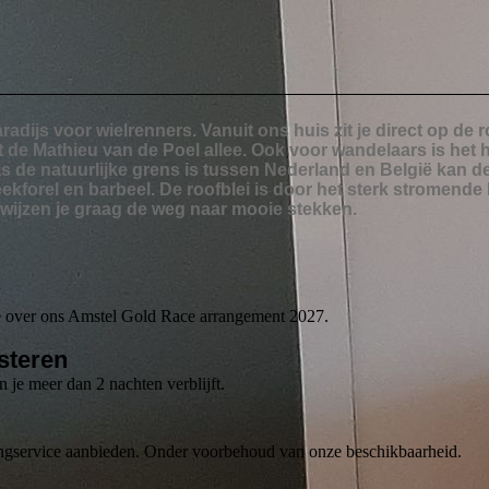
radijs voor wielrenners. Vanuit ons huis zit je direct op de
t de Mathieu van de Poel allee. Ook voor wandelaars is het 
s de natuurlijke grens is tussen Nederland en België kan de
ekforel en barbeel. De roofblei is door het sterk stromende k
j wijzen je graag de weg naar mooie stekken.
je over ons Amstel Gold Race arrangement 2027.
steren
n je meer dan 2 nachten verblijft.
engservice aanbieden. Onder voorbehoud van onze beschikbaarheid.